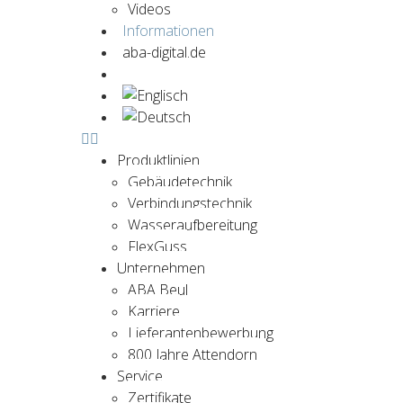
Videos
Informationen
aba-digital.de
Jetzt kontaktieren
Produktlinien
Gebäudetechnik
Verbindungstechnik
Wasseraufbereitung
FlexGuss
Unternehmen
ABA Beul
Karriere
Lieferantenbewerbung
800 Jahre Attendorn
Service
Zertifikate