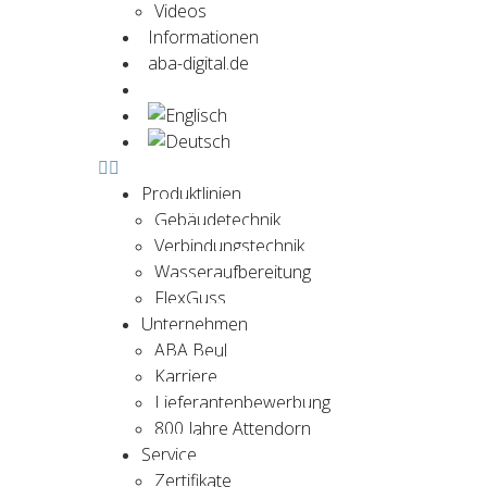
Videos
Informationen
aba-digital.de
Jetzt kontaktieren
Produktlinien
Gebäudetechnik
Verbindungstechnik
Wasseraufbereitung
FlexGuss
Unternehmen
ABA Beul
Karriere
Lieferantenbewerbung
800 Jahre Attendorn
Service
Zertifikate