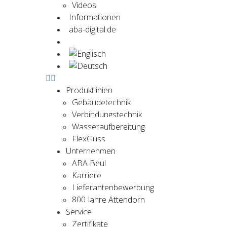
Videos
Informationen
aba-digital.de
Jetzt kontaktieren
Produktlinien
Gebäudetechnik
Verbindungstechnik
Wasseraufbereitung
FlexGuss
Unternehmen
ABA Beul
Karriere
Lieferantenbewerbung
800 Jahre Attendorn
Service
Zertifikate